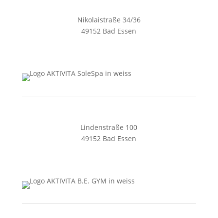
Nikolaistraße 34/36
49152 Bad Essen
05472 4405
zentrale@aktivita-lorenz.de
Lindenstraße 100
49152 Bad Essen
05472 8461128
solespa@aktivita-lorenz.de