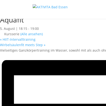
« Alle Kurse
Dieser Kurs hat bereits stattgefunden.
Aquafit
5. August | 18:15
-
19:00
Kursserie
(Alle ansehen)
«
HIIT-Intervalltraining
Wirbelsäulenfit meets Step
»
Vielseitiges Ganzkörpertraining im Wasser, sowohl mit als auch oh