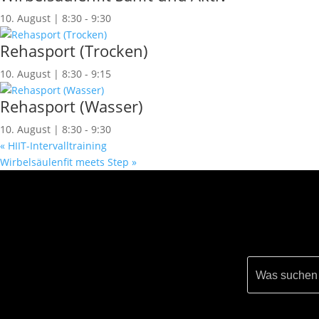
10. August | 8:30
-
9:30
Rehasport (Trocken)
10. August | 8:30
-
9:15
Rehasport (Wasser)
10. August | 8:30
-
9:30
«
HIIT-Intervalltraining
Wirbelsäulenfit meets Step
»