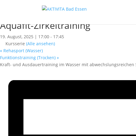
« Alle Kurse
Dieser Kurs hat bereits stattgefunden.
Aquafit-Zirkeltraining
19. August, 2025 | 17:00
-
17:45
Kursserie
(Alle ansehen)
«
Rehasport (Wasser)
Funktionstraining (Trocken)
»
Kraft- und Ausdauertraining im Wasser mit abwechslungsreichen 