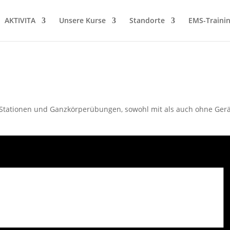
AKTIVITA
Unsere Kurse
Standorte
EMS-Traini
Stationen und Ganzkörperübungen, sowohl mit als auch ohne Gerä