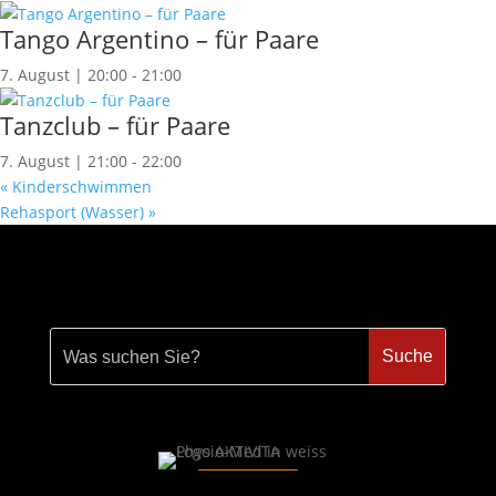
Tango Argentino – für Paare
7. August | 20:00
-
21:00
Tanzclub – für Paare
7. August | 21:00
-
22:00
«
Kinderschwimmen
Rehasport (Wasser)
»