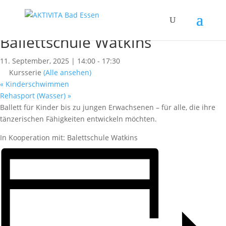
« Alle Kurse
Dieser Kurs hat bereits stattgefunden.
Ballettschule Watkins
11. September, 2025 | 14:00
-
17:30
Kursserie
(Alle ansehen)
«
Kinderschwimmen
Rehasport (Wasser)
»
Ballett für Kinder bis zu jungen Erwachsenen – für alle, die ihre
tänzerischen Fähigkeiten entwickeln möchten.
In Kooperation mit: Balettschule Watkins