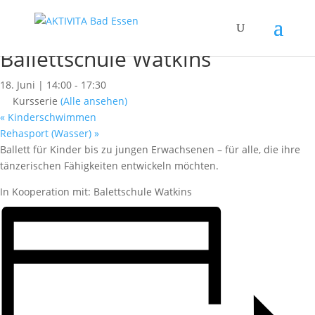
« Alle Kurse
Dieser Kurs hat bereits stattgefunden.
Ballettschule Watkins
18. Juni | 14:00
-
17:30
Kursserie
(Alle ansehen)
«
Kinderschwimmen
Rehasport (Wasser)
»
Ballett für Kinder bis zu jungen Erwachsenen – für alle, die ihre
tänzerischen Fähigkeiten entwickeln möchten.
In Kooperation mit: Balettschule Watkins