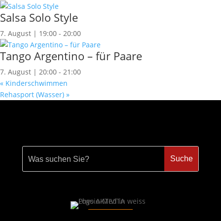
Salsa Solo Style
7. August | 19:00
-
20:00
Tango Argentino – für Paare
7. August | 20:00
-
21:00
«
Kinderschwimmen
Rehasport (Wasser)
»