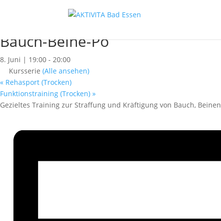
« Alle Kurse
Dieser Kurs hat bereits stattgefunden.
Bauch-Beine-Po
8. Juni | 19:00
-
20:00
Kursserie
(Alle ansehen)
«
Rehasport (Trocken)
Funktionstraining (Trocken)
»
Gezieltes Training zur Straffung und Kräftigung von Bauch, Bein