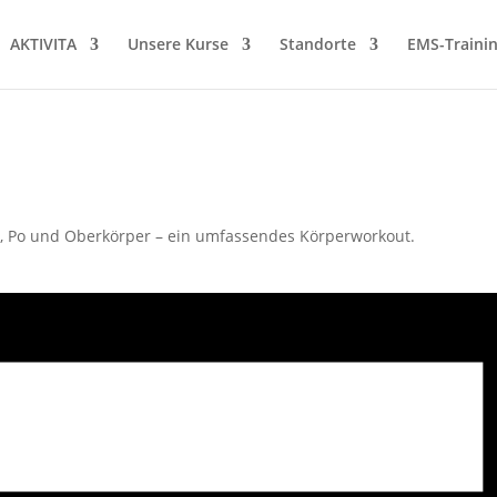
AKTIVITA
Unsere Kurse
Standorte
EMS-Traini
en, Po und Oberkörper – ein umfassendes Körperworkout.