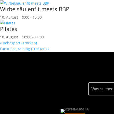
Wirbelsäulenfit meets BBP
10. August | 9:00
-
10:00
Pilates
10. August | 10:00
-
11:00
«
Rehasport (Trocken)
Funktionstraining (Trocken)
»