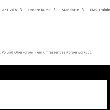
AKTIVITA
Unsere Kurse
Standorte
EMS-Traini
en, Po und Oberkörper – ein umfassendes Körperworkout.