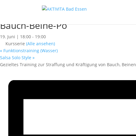
« Alle Kurse
Dieser Kurs hat bereits stattgefunden.
Bauch-Beine-Po
19. Juni | 18:00
-
19:00
Kursserie
(Alle ansehen)
«
Funktionstraining (Wasser)
Salsa Solo Style
»
Gezieltes Training zur Straffung und Kräftigung von Bauch, Bein