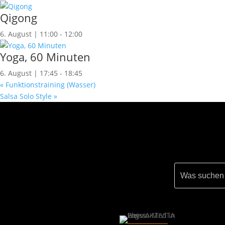
Qigong
6. August | 11:00
-
12:00
Yoga, 60 Minuten
6. August | 17:45
-
18:45
«
Funktionstraining (Wasser)
Salsa Solo Style
»