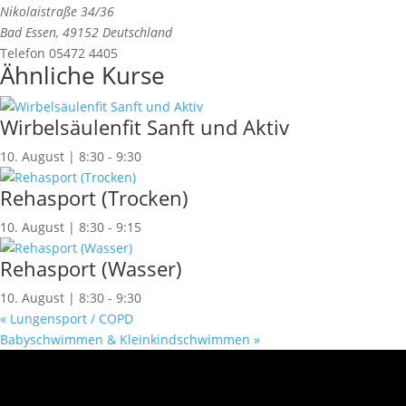
Nikolaistraße 34/36
Bad Essen
,
49152
Deutschland
Telefon
05472 4405
Ähnliche Kurse
Wirbelsäulenfit Sanft und Aktiv
10. August | 8:30
-
9:30
Rehasport (Trocken)
10. August | 8:30
-
9:15
Rehasport (Wasser)
10. August | 8:30
-
9:30
«
Lungensport / COPD
Babyschwimmen & Kleinkindschwimmen
»