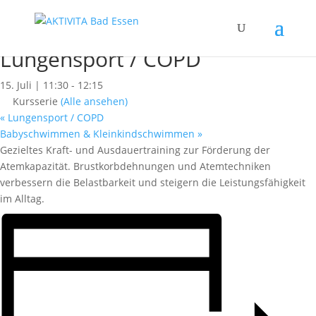
« Alle Kurse
Dieser Kurs hat bereits stattgefunden.
Lungensport / COPD
15. Juli | 11:30
-
12:15
Kursserie
(Alle ansehen)
«
Lungensport / COPD
Babyschwimmen & Kleinkindschwimmen
»
Gezieltes Kraft- und Ausdauertraining zur Förderung der
Atemkapazität. Brustkorbdehnungen und Atemtechniken
verbessern die Belastbarkeit und steigern die Leistungsfähigkeit
im Alltag.