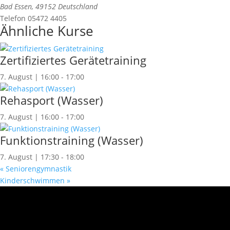
Bad Essen
,
49152
Deutschland
Telefon
05472 4405
Ähnliche Kurse
Zertifiziertes Gerätetraining
7. August | 16:00
-
17:00
Rehasport (Wasser)
7. August | 16:00
-
17:00
Funktionstraining (Wasser)
7. August | 17:30
-
18:00
«
Seniorengymnastik
Kinderschwimmen
»