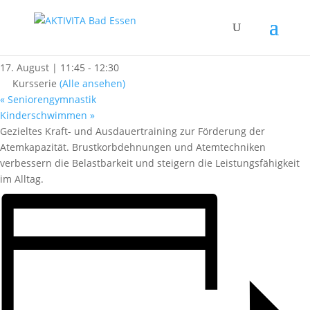
« Alle Kurse
Lungensport / COPD
17. August | 11:45
-
12:30
Kursserie
(Alle ansehen)
«
Seniorengymnastik
Kinderschwimmen
»
Gezieltes Kraft- und Ausdauertraining zur Förderung der
Atemkapazität. Brustkorbdehnungen und Atemtechniken
verbessern die Belastbarkeit und steigern die Leistungsfähigkeit
im Alltag.