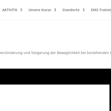
AKTIVITA
Unsere Kurse
Standorte
EMS-Traini
merzlinderung und Steigerung der Beweglichkeit bei bestehenden