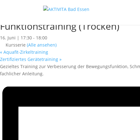
« Alle Kurse
Dieser Kurs hat bereits stattgefunden.
Funktionstraining (Trocken)
16. Juni | 17:30
-
18:00
Kursserie
(Alle ansehen)
«
Aquafit-Zirkeltraining
Zertifiziertes Gerätetraining
»
Gezieltes Training zur Verbesserung der Bewegungsfunktion, Sch
fachlicher Anleitung.