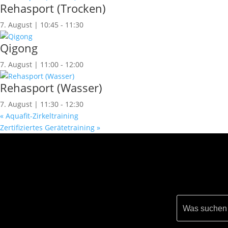
Rehasport (Trocken)
7. August | 10:45
-
11:30
Qigong
7. August | 11:00
-
12:00
Rehasport (Wasser)
7. August | 11:30
-
12:30
«
Aquafit-Zirkeltraining
Zertifiziertes Gerätetraining
»