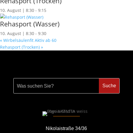
Rehasport (Trocken)
10. August | 8:30
-
9:15
Rehasport (Wasser)
10. August | 8:30
-
9:30
«
Wirbelsäulenfit Aktiv ab 60
Rehasport (Trocken)
»
Nikolaistraße 34/36