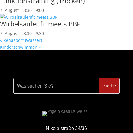
Funktionstraining (Trocken)
7. August | 8:30
-
9:00
Wirbelsäulenfit meets BBP
7. August | 8:30
-
9:30
«
Rehasport (Wasser)
Kinderschwimmen
»
Nikolaistraße 34/36