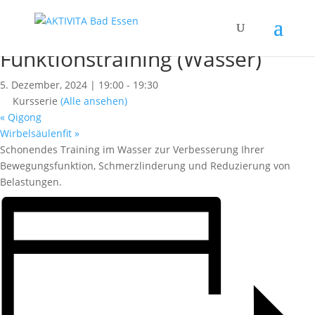
« Alle Kurse
Dieser Kurs hat bereits stattgefunden.
Funktionstraining (Wasser)
5. Dezember, 2024 | 19:00
-
19:30
Kursserie
(Alle ansehen)
«
Qigong
Wirbelsäulenfit
»
Schonendes Training im Wasser zur Verbesserung Ihrer
Bewegungsfunktion, Schmerzlinderung und Reduzierung von
Belastungen.