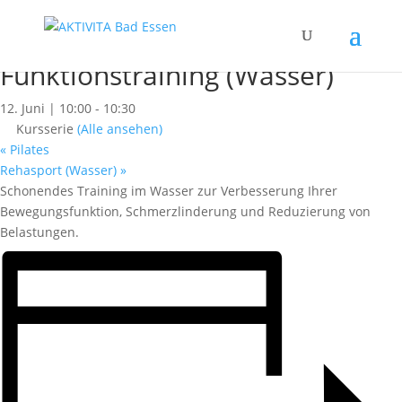
« Alle Kurse
Dieser Kurs hat bereits stattgefunden.
Funktionstraining (Wasser)
12. Juni | 10:00
-
10:30
Kursserie
(Alle ansehen)
«
Pilates
Rehasport (Wasser)
»
Schonendes Training im Wasser zur Verbesserung Ihrer
Bewegungsfunktion, Schmerzlinderung und Reduzierung von
Belastungen.