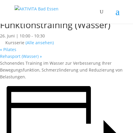
« Alle Kurse
Dieser Kurs hat bereits stattgefunden.
Funktionstraining (Wasser)
26. Juni | 10:00
-
10:30
Kursserie
(Alle ansehen)
«
Pilates
Rehasport (Wasser)
»
Schonendes Training im Wasser zur Verbesserung Ihrer
Bewegungsfunktion, Schmerzlinderung und Reduzierung von
Belastungen.