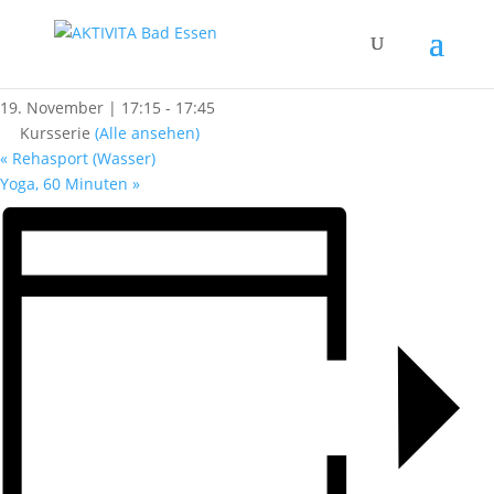
« Alle Kurse
Funktionstraining (Trocken)
19. November | 17:15
-
17:45
Kursserie
(Alle ansehen)
«
Rehasport (Wasser)
Yoga, 60 Minuten
»