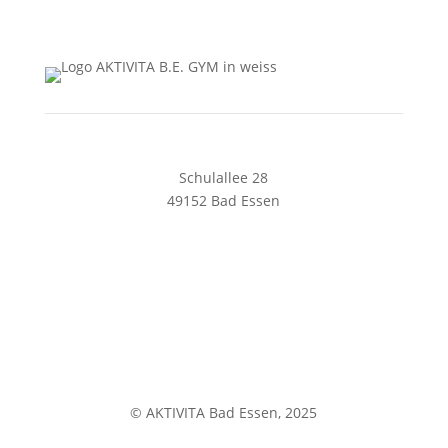
05472 8461128
solespa@aktivita-lorenz.de
Schulallee 28
49152 Bad Essen
05472 8169240
begym@aktivita-lorenz.de
Impressum
Datenschutz
© AKTIVITA Bad Essen, 2025