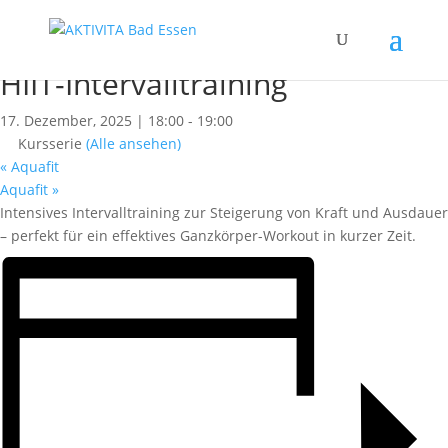
« Alle Kurse
Dieser Kurs hat bereits stattgefunden.
HIIT-Intervalltraining
17. Dezember, 2025 | 18:00
-
19:00
Kursserie
(Alle ansehen)
«
Aquafit
Aquafit
»
Intensives Intervalltraining zur Steigerung von Kraft und Ausdauer
– perfekt für ein effektives Ganzkörper-Workout in kurzer Zeit.