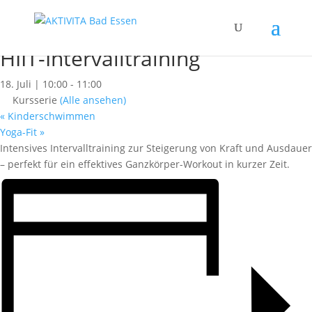
« Alle Kurse
Dieser Kurs hat bereits stattgefunden.
HIIT-Intervalltraining
18. Juli | 10:00
-
11:00
Kursserie
(Alle ansehen)
«
Kinderschwimmen
Yoga-Fit
»
Intensives Intervalltraining zur Steigerung von Kraft und Ausdauer
– perfekt für ein effektives Ganzkörper-Workout in kurzer Zeit.