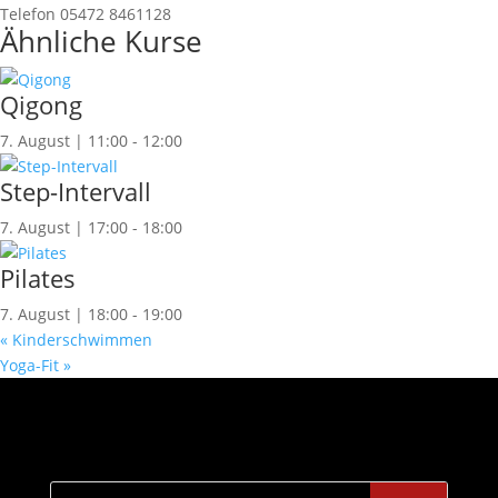
Telefon
05472 8461128
Ähnliche Kurse
Qigong
7. August | 11:00
-
12:00
Step-Intervall
7. August | 17:00
-
18:00
Pilates
7. August | 18:00
-
19:00
«
Kinderschwimmen
Yoga-Fit
»