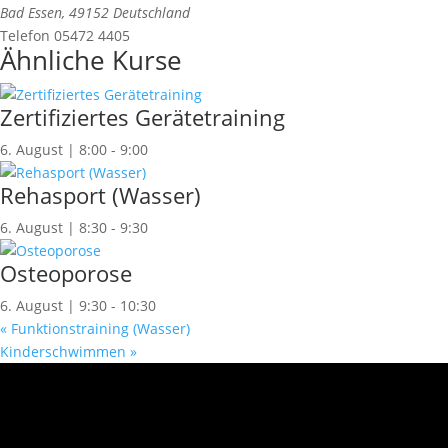
Bad Essen
,
49152
Deutschland
Telefon
05472 4405
Ähnliche Kurse
Zertifiziertes Gerätetraining
6. August | 8:00
-
9:00
Rehasport (Wasser)
6. August | 8:30
-
9:30
Osteoporose
6. August | 9:30
-
10:30
«
Funktionstraining (Wasser)
Kinderschwimmen
»