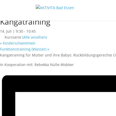
« Alle Kurse
Dieser Kurs hat bereits stattgefunden.
Kangatraining
14. Juli | 9:30
-
10:45
Kursserie
(Alle ansehen)
«
Kinderschwimmen
Funktionstraining (Wasser)
»
Kangatraining für Mütter und ihre Babys: Rückbildungsgerechte 
In Kooperation mit: Rebekka Nülle-Wobker