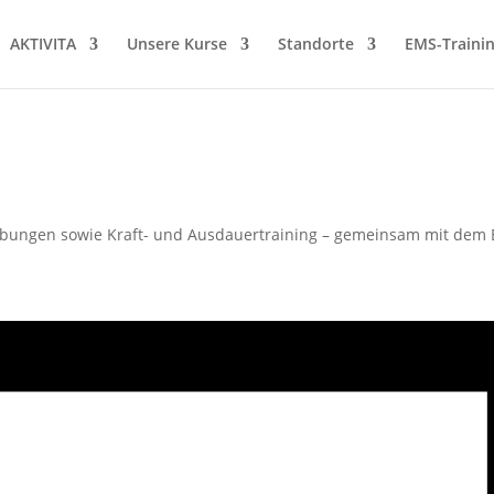
AKTIVITA
Unsere Kurse
Standorte
EMS-Traini
Übungen sowie Kraft- und Ausdauertraining – gemeinsam mit dem B