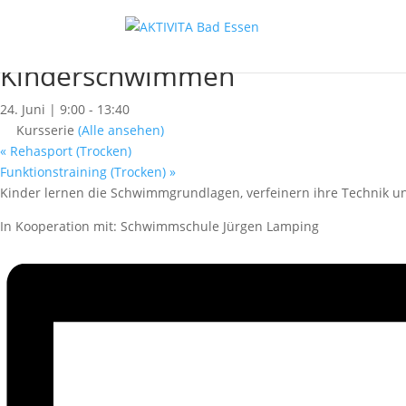
« Alle Kurse
Dieser Kurs hat bereits stattgefunden.
Kinderschwimmen
24. Juni | 9:00
-
13:40
Kursserie
(Alle ansehen)
«
Rehasport (Trocken)
Funktionstraining (Trocken)
»
Kinder lernen die Schwimmgrundlagen, verfeinern ihre Technik un
In Kooperation mit: Schwimmschule Jürgen Lamping