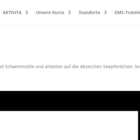
AKTIVITA
Unsere Kurse
Standorte
EMS-Traini
d Schwimmstile und arbeiten auf die Abzeichen Seepferdchen, See