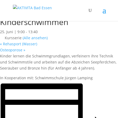
« Alle Kurse
Dieser Kurs hat bereits stattgefunden.
Kinderschwimmen
25. Juni | 9:00
-
13:40
Kursserie
(Alle ansehen)
«
Rehasport (Wasser)
Osteoporose
»
Kinder lernen die Schwimmgrundlagen, verfeinern ihre Technik
und Schwimmstile und arbeiten auf die Abzeichen Seepferdchen,
Seeräuber und Bronze hin (für Anfänger ab 4 Jahren).
In Kooperation mit: Schwimmschule Jürgen Lamping