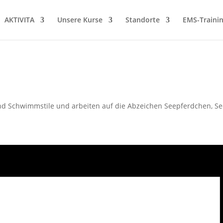
AKTIVITA
Unsere Kurse
Standorte
EMS-Traini
d Schwimmstile und arbeiten auf die Abzeichen Seepferdchen, See