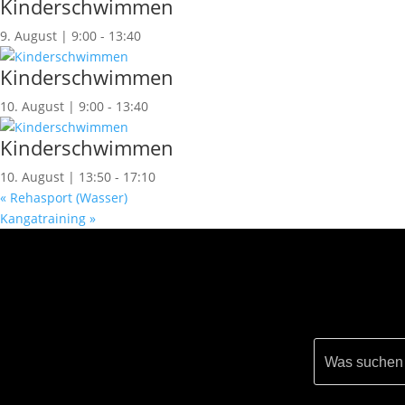
Kinderschwimmen
9. August | 9:00
-
13:40
Kinderschwimmen
10. August | 9:00
-
13:40
Kinderschwimmen
10. August | 13:50
-
17:10
«
Rehasport (Wasser)
Kangatraining
»