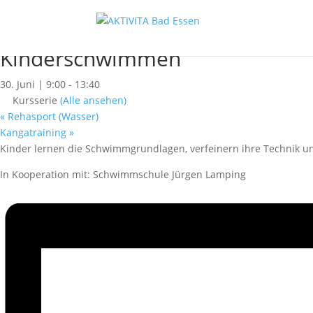
« Alle Kurse
Dieser Kurs hat bereits stattgefunden.
Kinderschwimmen
30. Juni | 9:00
-
13:40
Kursserie
(Alle ansehen)
«
Rehasport (Wasser)
Kangatraining
»
Kinder lernen die Schwimmgrundlagen, verfeinern ihre Technik un
In Kooperation mit: Schwimmschule Jürgen Lamping