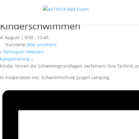
« Alle Kurse
Dieser Kurs hat bereits stattgefunden.
Kinderschwimmen
4. August | 9:00
-
13:40
Kursserie
(Alle ansehen)
«
Rehasport (Wasser)
Kangatraining
»
Kinder lernen die Schwimmgrundlagen, verfeinern ihre Technik un
In Kooperation mit: Schwimmschule Jürgen Lamping