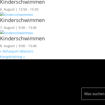
Kinderschwimmen
6. August | 13:50
-
15:50
Kinderschwimmen
7. August | 9:00
-
13:40
Kinderschwimmen
8. August | 9:00
-
13:40
«
Rehasport (Wasser)
Kangatraining
»