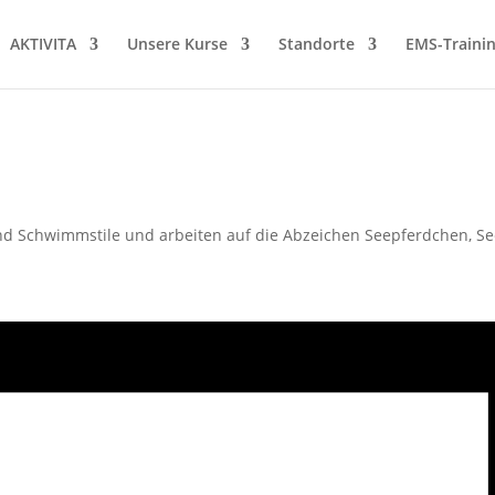
AKTIVITA
Unsere Kurse
Standorte
EMS-Traini
d Schwimmstile und arbeiten auf die Abzeichen Seepferdchen, See