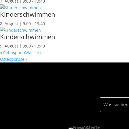
7. August | 9:00
-
13:40
Kinderschwimmen
8. August | 9:00
-
13:40
Kinderschwimmen
9. August | 9:00
-
13:40
«
Rehasport (Wasser)
Osteoporose
»