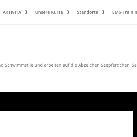
AKTIVITA
Unsere Kurse
Standorte
EMS-Traini
d Schwimmstile und arbeiten auf die Abzeichen Seepferdchen, See