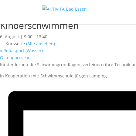
« Alle Kurse
Dieser Kurs hat bereits stattgefunden.
Kinderschwimmen
6. August | 9:00
-
13:40
Kursserie
(Alle ansehen)
«
Rehasport (Wasser)
Osteoporose
»
Kinder lernen die Schwimmgrundlagen, verfeinern ihre Technik un
In Kooperation mit: Schwimmschule Jürgen Lamping