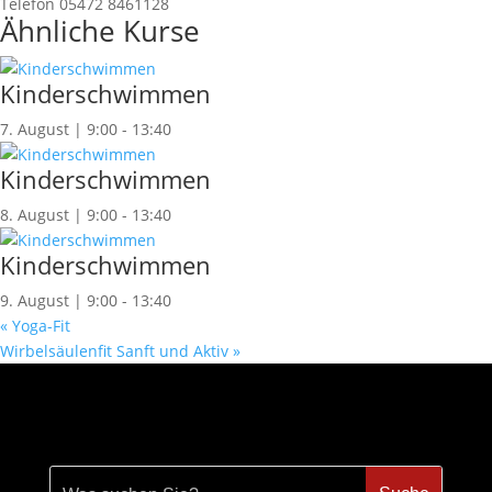
Telefon
05472 8461128
Ähnliche Kurse
Kinderschwimmen
7. August | 9:00
-
13:40
Kinderschwimmen
8. August | 9:00
-
13:40
Kinderschwimmen
9. August | 9:00
-
13:40
«
Yoga-Fit
Wirbelsäulenfit Sanft und Aktiv
»