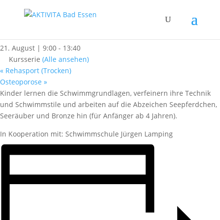
« Alle Kurse
Kinderschwimmen
21. August | 9:00
-
13:40
Kursserie
(Alle ansehen)
«
Rehasport (Trocken)
Osteoporose
»
Kinder lernen die Schwimmgrundlagen, verfeinern ihre Technik
und Schwimmstile und arbeiten auf die Abzeichen Seepferdchen,
Seeräuber und Bronze hin (für Anfänger ab 4 Jahren).
In Kooperation mit: Schwimmschule Jürgen Lamping