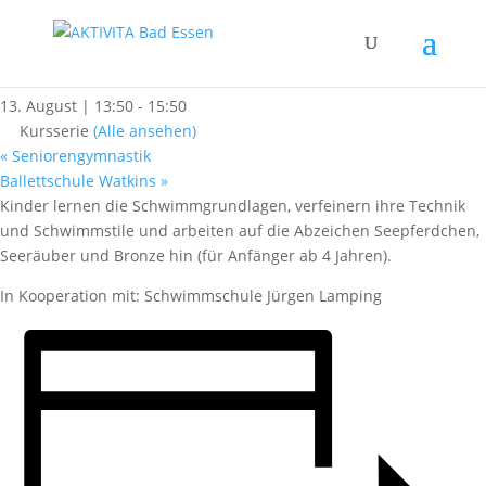
« Alle Kurse
Kinderschwimmen
13. August | 13:50
-
15:50
Kursserie
(Alle ansehen)
«
Seniorengymnastik
Ballettschule Watkins
»
Kinder lernen die Schwimmgrundlagen, verfeinern ihre Technik
und Schwimmstile und arbeiten auf die Abzeichen Seepferdchen,
Seeräuber und Bronze hin (für Anfänger ab 4 Jahren).
In Kooperation mit: Schwimmschule Jürgen Lamping