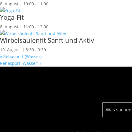
8. August | 10:00
-
11:00
Yoga-Fit
8. August | 11:00
-
12:00
Wirbelsäulenfit Sanft und Aktiv
10. August | 8:30
-
9:30
«
Rehasport (Wasser)
Rehasport (Wasser)
»