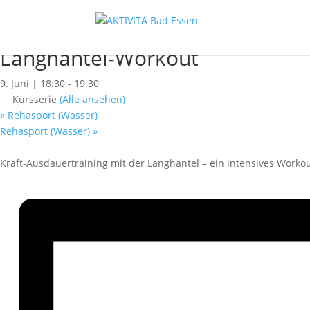
« Alle Kurse
Dieser Kurs hat bereits stattgefunden.
Langhantel-Workout
9. Juni | 18:30
-
19:30
Kursserie
(Alle ansehen)
«
Rehasport (Wasser)
Rehasport (Wasser)
»
Kraft-Ausdauertraining mit der Langhantel – ein intensives Worko