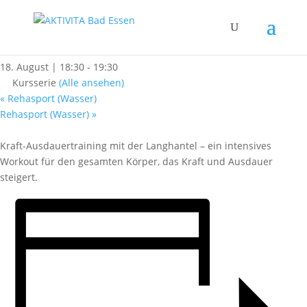
« Alle Kurse
Langhantel-Workout
18. August | 18:30
-
19:30
Kursserie
(Alle ansehen)
«
Rehasport (Wasser)
Rehasport (Wasser)
»
Kraft-Ausdauertraining mit der Langhantel – ein intensives
Workout für den gesamten Körper, das Kraft und Ausdauer
steigert.