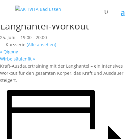
« Alle Kurse
Dieser Kurs hat bereits stattgefunden.
Langhantel-Workout
25. Juni | 19:00
-
20:00
Kursserie
(Alle ansehen)
«
Qigong
Wirbelsäulenfit
»
Kraft-Ausdauertraining mit der Langhantel – ein intensives
Workout für den gesamten Körper, das Kraft und Ausdauer
steigert.