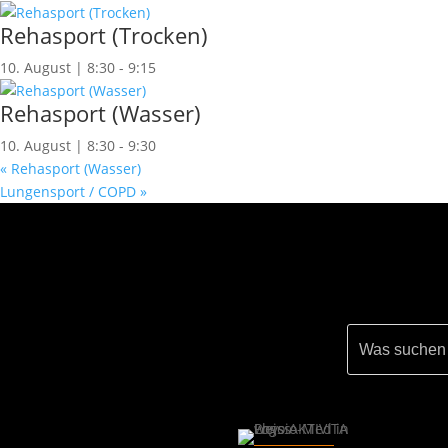
Rehasport (Trocken)
10. August | 8:30
-
9:15
Rehasport (Wasser)
10. August | 8:30
-
9:30
«
Rehasport (Wasser)
Lungensport / COPD
»