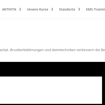
AKTIVITA
Unsere Kurse
Standorte
EMS-Traini
zität. Brustkorbdehnungen und Atemtechniken verbessern die Belas