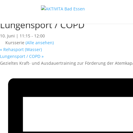
« Alle Kurse
Dieser Kurs hat bereits stattgefunden.
Lungensport / COPD
10. Juni | 11:15
-
12:00
Kursserie
(Alle ansehen)
«
Rehasport (Wasser)
Lungensport / COPD
»
Gezieltes Kraft- und Ausdauertraining zur Förderung der Atemkapa