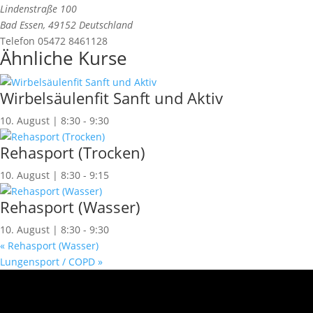
Lindenstraße 100
Bad Essen
,
49152
Deutschland
Telefon
05472 8461128
Ähnliche Kurse
Wirbelsäulenfit Sanft und Aktiv
10. August | 8:30
-
9:30
Rehasport (Trocken)
10. August | 8:30
-
9:15
Rehasport (Wasser)
10. August | 8:30
-
9:30
«
Rehasport (Wasser)
Lungensport / COPD
»