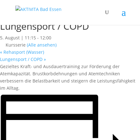
« Alle Kurse
Dieser Kurs hat bereits stattgefunden.
Lungensport / COPD
5. August | 11:15
-
12:00
Kursserie
(Alle ansehen)
«
Rehasport (Wasser)
Lungensport / COPD
»
Gezieltes Kraft- und Ausdauertraining zur Förderung der
Atemkapazität. Brustkorbdehnungen und Atemtechniken
verbessern die Belastbarkeit und steigern die Leistungsfähigkeit
im Alltag.