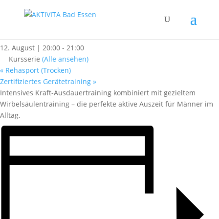
« Alle Kurse
Männerfit
12. August | 20:00
-
21:00
Kursserie
(Alle ansehen)
«
Rehasport (Trocken)
Zertifiziertes Gerätetraining
»
Intensives Kraft-Ausdauertraining kombiniert mit gezieltem
Wirbelsäulentraining – die perfekte aktive Auszeit für Männer im
Alltag.