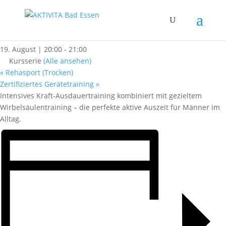
« Alle Kurse
Männerfit
19. August | 20:00
-
21:00
Kursserie
(Alle ansehen)
«
Rehasport (Trocken)
Zertifiziertes Gerätetraining
»
Intensives Kraft-Ausdauertraining kombiniert mit gezieltem
Wirbelsäulentraining – die perfekte aktive Auszeit für Männer im
Alltag.