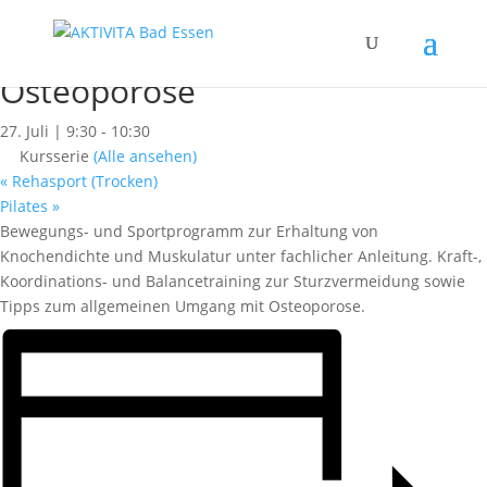
« Alle Kurse
Dieser Kurs hat bereits stattgefunden.
Osteoporose
27. Juli | 9:30
-
10:30
Kursserie
(Alle ansehen)
«
Rehasport (Trocken)
Pilates
»
Bewegungs- und Sportprogramm zur Erhaltung von
Knochendichte und Muskulatur unter fachlicher Anleitung. Kraft-,
Koordinations- und Balancetraining zur Sturzvermeidung sowie
Tipps zum allgemeinen Umgang mit Osteoporose.