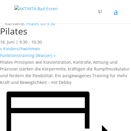
« Alle Kurse
Dieser Kurs hat bereits stattgefunden.
Kursserie:
Pilates Do 9:30
Pilates
18. Juni | 9:30
-
10:30
«
Kinderschwimmen
Funktionstraining (Wasser)
»
Pilates-Prinzipien wie Konzentration, Kontrolle, Atmung und
Präzision stärken die Körpermitte, kräftigen die Rumpfmuskulatur
und fördern die Flexibilität. Ein ausgewogenes Training für mehr
Kraft und Beweglichkeit – mit Debby.