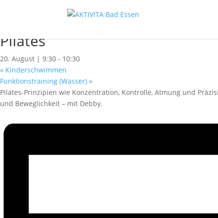
« Alle Kurse
Kursserie:
Pilates Do 9:30
Pilates
20. August | 9:30
-
10:30
«
Kinderschwimmen
Funktionstraining (Wasser)
»
Pilates-Prinzipien wie Konzentration, Kontrolle, Atmung und Präzi
und Beweglichkeit – mit Debby.