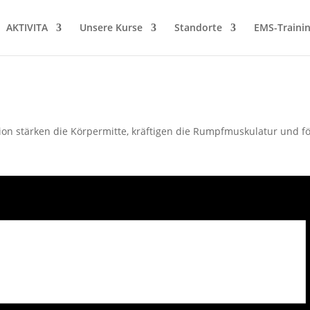
AKTIVITA
Unsere Kurse
Standorte
EMS-Traini
sion stärken die Körpermitte, kräftigen die Rumpfmuskulatur und fö