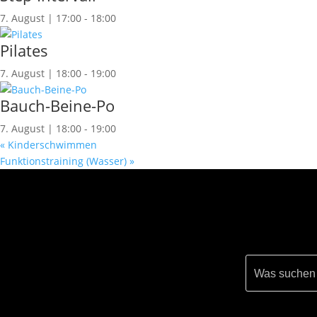
7. August | 17:00
-
18:00
Pilates
7. August | 18:00
-
19:00
Bauch-Beine-Po
7. August | 18:00
-
19:00
«
Kinderschwimmen
Funktionstraining (Wasser)
»