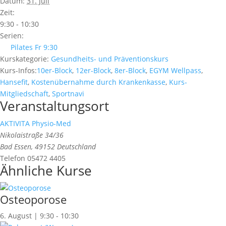
Datum:
31. Juli
Zeit:
9:30 - 10:30
Serien:
Pilates Fr 9:30
Kurskategorie:
Gesundheits- und Präventionskurs
Kurs-Infos:
10er-Block
,
12er-Block
,
8er-Block
,
EGYM Wellpass
,
Hansefit
,
Kostenübernahme durch Krankenkasse
,
Kurs-
Mitgliedschaft
,
Sportnavi
Veranstaltungsort
AKTIVITA Physio-Med
Nikolaistraße 34/36
Bad Essen
,
49152
Deutschland
Telefon
05472 4405
Ähnliche Kurse
Osteoporose
6. August | 9:30
-
10:30