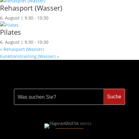
Rehasport (Wasser)
6. August | 9:30
-
10:30
Pilates
6. August | 9:30
-
10:30
«
Rehasport (Wasser)
Funktionstraining (Wasser)
»