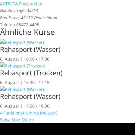
AKTIVITA Physio-Med
Nikolaistraße 34/36
Bad Essen
,
49152
Deutschland
Telefon
05472 4405
Ähnliche Kurse
Rehasport (Wasser)
6. August | 16:00
-
17:00
Rehasport (Trocken)
6. August | 16:30
-
17:15
Rehasport (Wasser)
6. August | 17:00
-
18:00
«
Funktionstraining (Wasser)
Salsa Solo Style
»