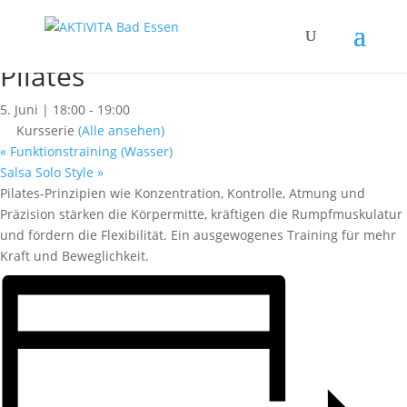
« Alle Kurse
Dieser Kurs hat bereits stattgefunden.
Pilates
5. Juni | 18:00
-
19:00
Kursserie
(Alle ansehen)
«
Funktionstraining (Wasser)
Salsa Solo Style
»
Pilates-Prinzipien wie Konzentration, Kontrolle, Atmung und
Präzision stärken die Körpermitte, kräftigen die Rumpfmuskulatur
und fördern die Flexibilität. Ein ausgewogenes Training für mehr
Kraft und Beweglichkeit.