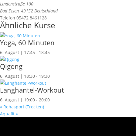
Lindenstraße 100
Bad Essen
,
49152
Deutschland
Telefon
05472 8461128
Ähnliche Kurse
Yoga, 60 Minuten
6. August | 17:45
-
18:45
Qigong
6. August | 18:30
-
19:30
Langhantel-Workout
6. August | 19:00
-
20:00
«
Rehasport (Trocken)
Aquafit
»