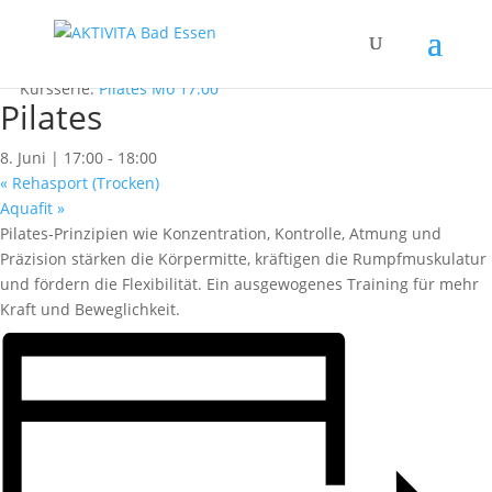
« Alle Kurse
Dieser Kurs hat bereits stattgefunden.
Kursserie:
Pilates Mo 17:00
Pilates
8. Juni | 17:00
-
18:00
«
Rehasport (Trocken)
Aquafit
»
Pilates-Prinzipien wie Konzentration, Kontrolle, Atmung und
Präzision stärken die Körpermitte, kräftigen die Rumpfmuskulatur
und fördern die Flexibilität. Ein ausgewogenes Training für mehr
Kraft und Beweglichkeit.