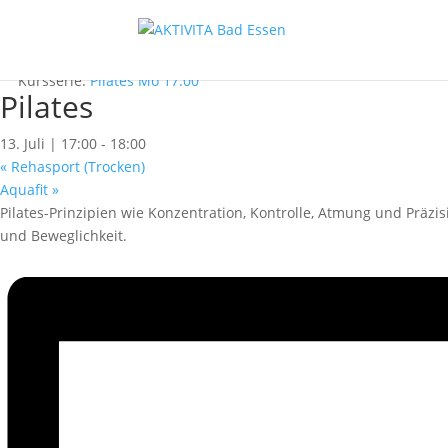
« Alle Kurse
Dieser Kurs hat bereits stattgefunden.
Kursserie:
Pilates Mo 17:00
Pilates
13. Juli | 17:00
-
18:00
«
Rehasport (Trocken)
Aquafit
»
Pilates-Prinzipien wie Konzentration, Kontrolle, Atmung und Präzi
und Beweglichkeit.