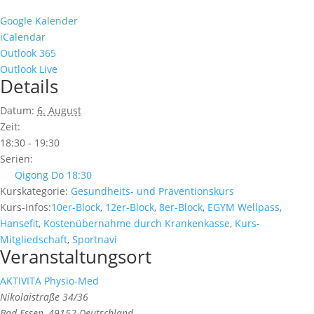
Google Kalender
iCalendar
Outlook 365
Outlook Live
Details
Datum:
6. August
Zeit:
18:30 - 19:30
Serien:
Qigong Do 18:30
Kurskategorie:
Gesundheits- und Präventionskurs
Kurs-Infos:
10er-Block
,
12er-Block
,
8er-Block
,
EGYM Wellpass
,
Hansefit
,
Kostenübernahme durch Krankenkasse
,
Kurs-
Mitgliedschaft
,
Sportnavi
Veranstaltungsort
AKTIVITA Physio-Med
Nikolaistraße 34/36
Bad Essen
,
49152
Deutschland