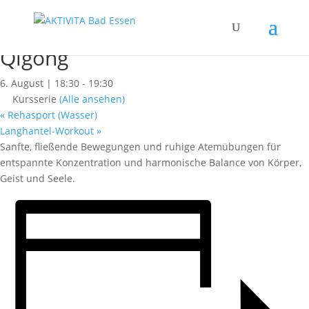
« Alle Kurse
Dieser Kurs hat bereits stattgefunden.
Qigong
6. August | 18:30
-
19:30
Kursserie
(Alle ansehen)
«
Rehasport (Wasser)
Langhantel-Workout
»
Sanfte, fließende Bewegungen und ruhige Atemübungen für
entspannte Konzentration und harmonische Balance von Körper,
Geist und Seele.