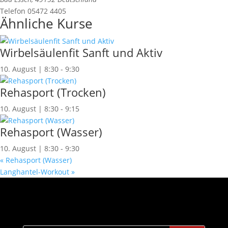
Telefon
05472 4405
Ähnliche Kurse
Wirbelsäulenfit Sanft und Aktiv
10. August | 8:30
-
9:30
Rehasport (Trocken)
10. August | 8:30
-
9:15
Rehasport (Wasser)
10. August | 8:30
-
9:30
«
Rehasport (Wasser)
Langhantel-Workout
»