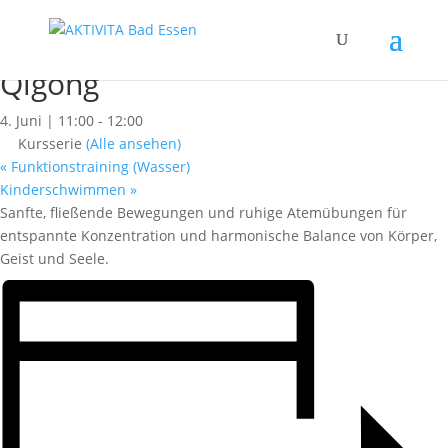
« Alle Kurse
Dieser Kurs hat bereits stattgefunden.
Qigong
4. Juni | 11:00
-
12:00
Kursserie
(Alle ansehen)
«
Funktionstraining (Wasser)
Kinderschwimmen
»
Sanfte, fließende Bewegungen und ruhige Atemübungen für
entspannte Konzentration und harmonische Balance von Körper,
Geist und Seele.