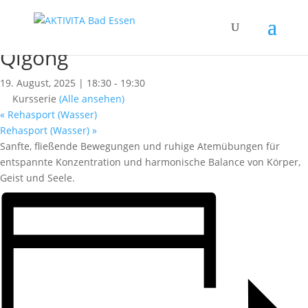
« Alle Kurse
Dieser Kurs hat bereits stattgefunden.
Qigong
19. August, 2025 | 18:30
-
19:30
Kursserie
(Alle ansehen)
«
Rehasport (Wasser)
Rehasport (Wasser)
»
Sanfte, fließende Bewegungen und ruhige Atemübungen für
entspannte Konzentration und harmonische Balance von Körper,
Geist und Seele.