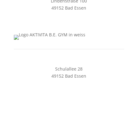
Lindenstraße 100
49152 Bad Essen
05472 8461128
solespa@aktivita-lorenz.de
Schulallee 28
49152 Bad Essen
05472 8169240
begym@aktivita-lorenz.de
Impressum
Datenschutz