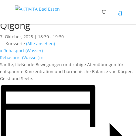
« Alle Kurse
Dieser Kurs hat bereits stattgefunden.
Qigong
7. Oktober, 2025 | 18:30
-
19:30
Kursserie
(Alle ansehen)
«
Rehasport (Wasser)
Rehasport (Wasser)
»
Sanfte, fließende Bewegungen und ruhige Atemübungen für
entspannte Konzentration und harmonische Balance von Körper,
Geist und Seele.