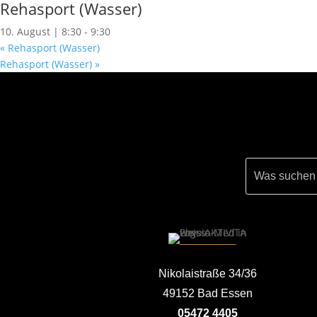
Rehasport (Wasser)
10. August | 8:30
-
9:30
«
Rehasport (Wasser)
Rehasport (Wasser)
»
Nikolaistraße 34/36
49152 Bad Essen
05472 4405