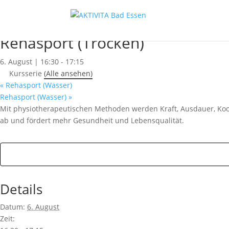
« Alle Kurse
Dieser Kurs hat bereits stattgefunden.
Rehasport (Trocken)
6. August | 16:30
-
17:15
Kursserie
(Alle ansehen)
«
Rehasport (Wasser)
Rehasport (Wasser)
»
Mit physiotherapeutischen Methoden werden Kraft, Ausdauer, Koor
ab und fördert mehr Gesundheit und Lebensqualität.
Details
Datum:
6. August
Zeit: