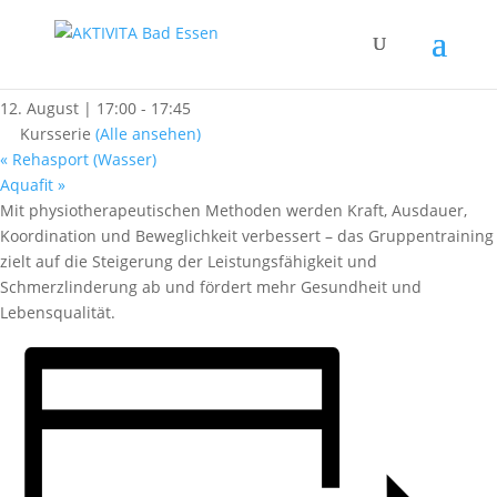
« Alle Kurse
Rehasport (Trocken)
12. August | 17:00
-
17:45
Kursserie
(Alle ansehen)
«
Rehasport (Wasser)
Aquafit
»
Mit physiotherapeutischen Methoden werden Kraft, Ausdauer,
Koordination und Beweglichkeit verbessert – das Gruppentraining
zielt auf die Steigerung der Leistungsfähigkeit und
Schmerzlinderung ab und fördert mehr Gesundheit und
Lebensqualität.