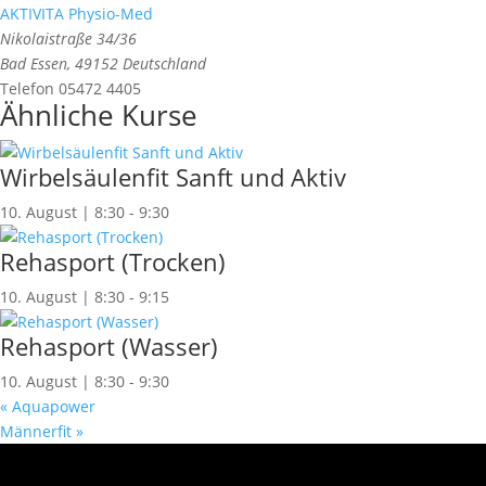
AKTIVITA Physio-Med
Nikolaistraße 34/36
Bad Essen
,
49152
Deutschland
Telefon
05472 4405
Ähnliche Kurse
Wirbelsäulenfit Sanft und Aktiv
10. August | 8:30
-
9:30
Rehasport (Trocken)
10. August | 8:30
-
9:15
Rehasport (Wasser)
10. August | 8:30
-
9:30
«
Aquapower
Männerfit
»