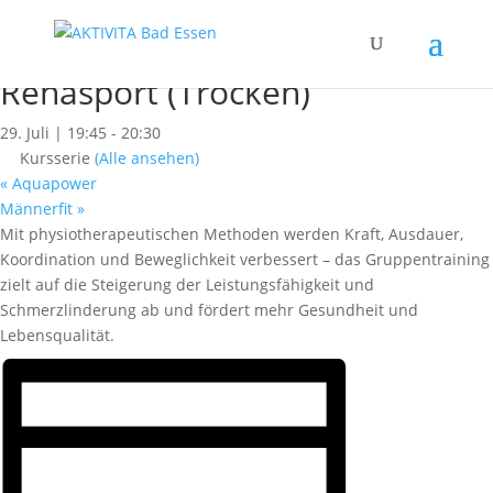
« Alle Kurse
Dieser Kurs hat bereits stattgefunden.
Rehasport (Trocken)
29. Juli | 19:45
-
20:30
Kursserie
(Alle ansehen)
«
Aquapower
Männerfit
»
Mit physiotherapeutischen Methoden werden Kraft, Ausdauer,
Koordination und Beweglichkeit verbessert – das Gruppentraining
zielt auf die Steigerung der Leistungsfähigkeit und
Schmerzlinderung ab und fördert mehr Gesundheit und
Lebensqualität.