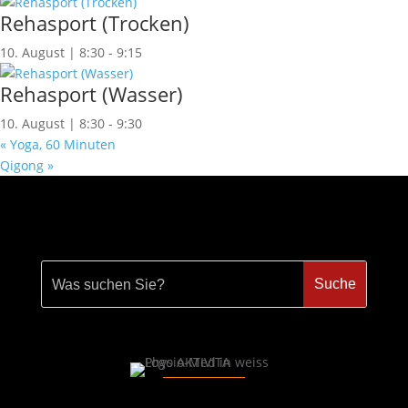
Rehasport (Trocken)
10. August | 8:30
-
9:15
Rehasport (Wasser)
10. August | 8:30
-
9:30
«
Yoga, 60 Minuten
Qigong
»